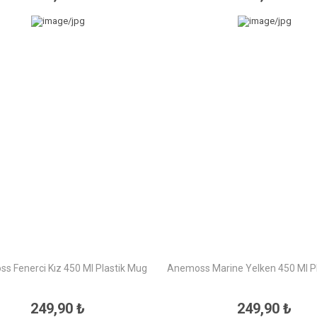
s Fenerci Kız 450 Ml Plastik Mug
Anemoss Marine Yelken 450 Ml P
249,90 ₺
249,90 ₺