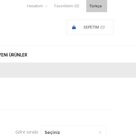
Hesabım
Favorilerim
(0)
SEPETIM
(0)
SIPARIŞ ARA TOPLAMI:
YENI ÜRÜNLER
Göre sırala