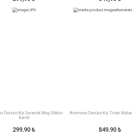
 Denizci Kız Seramik Mug Silikon
Anemoss Denizci Kız Tritan Mata
Bantlı
299,90 ₺
849,90 ₺