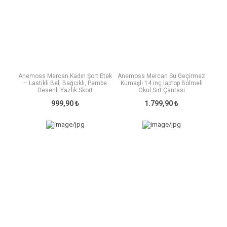
Anemoss Mercan Kadın Şort Etek
Anemoss Mercan Su Geçirmez
– Lastikli Bel, Bağcıklı, Pembe
Kumaşlı 14 inç laptop Bölmeli
Desenli Yazlık Skort
Okul Sırt Çantası
999,90 ₺
1.799,90 ₺