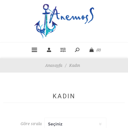
(0)
Anasayfa
/
Kadın
KADIN
Göre sırala