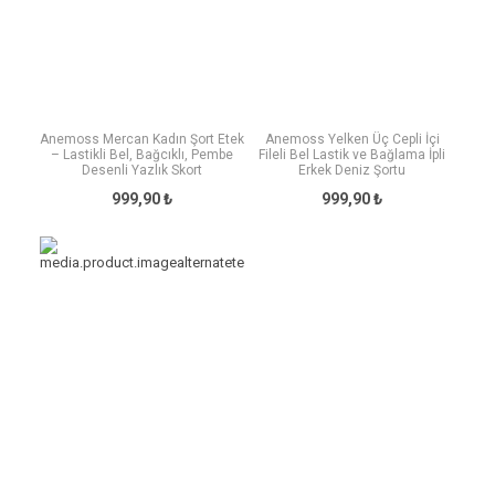
Anemoss Mercan Kadın Şort Etek
Anemoss Yelken Üç Cepli İçi
– Lastikli Bel, Bağcıklı, Pembe
Fileli Bel Lastik ve Bağlama İpli
Desenli Yazlık Skort
Erkek Deniz Şortu
999,90 ₺
999,90 ₺