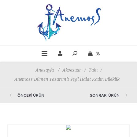
(0)
Anasayfa
/
Aksesuar
/
Takı
/
Anemoss Dümen Tasarımlı Yeşil Halat Kadın Bileklik
ÖNCEKI ÜRÜN
SONRAKI ÜRÜN