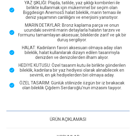
YAZ ŞIKLIĞI: Plajda, tatilde, yaz şıklığı kombinleri ile
birlikte kullanmak için mükemmel bir seçim olan
Biggdesign AnemosS halat bileklik, marin teması ile
deniz yaşamının canlılığını ve enerjisini yansıtıyor.
MARİN DETAYLAR: Bronz kaplama parça ve onun
ucundaki sevimli marin detaylarla halatın tarzını ve
formunu tamamlayan aksesuar, bileklerde zarif ve şık bir
duruş sergiliyor.
HALAT: Kadınların favori aksesuarı olmaya aday olan
bileklik, halat kullanılarak dizayn edilen tasarımıyla
denizden ve denizcilerden ilham alıyor.
HEDİYE KUTUSU: Özel tasarım kutu ile birlikte gönderilen
bileklik, kadınlara bir yaz hediyesi olarak alınabilecek en
sevimli, en şık hediyelerden biri olmaya aday.
ÖZEL TASARIM: Günlük stilinizde özgün bir iz bırakacak
olan bileklik Çiğdem Serdaroğlu’nun imzasını taşıyor.
ÜRÜN AÇIKLAMASI