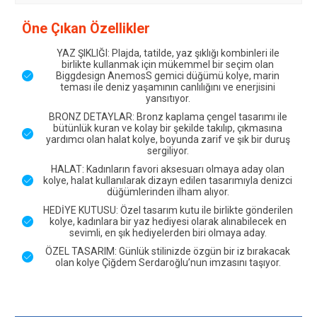
Öne Çıkan Özellikler
YAZ ŞIKLIĞI: Plajda, tatilde, yaz şıklığı kombinleri ile
birlikte kullanmak için mükemmel bir seçim olan
Biggdesign AnemosS gemici düğümü kolye, marin
teması ile deniz yaşamının canlılığını ve enerjisini
yansıtıyor.
BRONZ DETAYLAR: Bronz kaplama çengel tasarımı ile
bütünlük kuran ve kolay bir şekilde takılıp, çıkmasına
yardımcı olan halat kolye, boyunda zarif ve şık bir duruş
sergiliyor.
HALAT: Kadınların favori aksesuarı olmaya aday olan
kolye, halat kullanılarak dizayn edilen tasarımıyla denizci
düğümlerinden ilham alıyor.
HEDİYE KUTUSU: Özel tasarım kutu ile birlikte gönderilen
kolye, kadınlara bir yaz hediyesi olarak alınabilecek en
sevimli, en şık hediyelerden biri olmaya aday.
ÖZEL TASARIM: Günlük stilinizde özgün bir iz bırakacak
olan kolye Çiğdem Serdaroğlu’nun imzasını taşıyor.