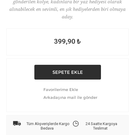
gönderilen kolye, kadınlara bir yaz hediyesi olarak
alınabilecek en sevimli, en şık hediyelerden biri olmaya
aday.
399,90 ₺
Tüm Alışverişlerde Kargo
24 Saatte Kargoya
Bedava
Teslimat