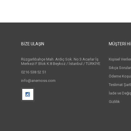
BIZE ULAŞIN
MÜŞTERI H
Rüzgarlıbahçe Mah. Ardıç Sok. No:3 Acarlar İş
Kişisel Veril
Merkezi F Blok K:8 Beykoz / İstanbul / TÜRKİYE
Sıkça Sorula
0216 538 52 51
Ödeme Koşull
info@anemoss.com
Teslimat Şartl
İade ve Deği
Gizlilik