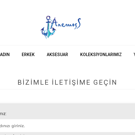
ADIN
ERKEK
AKSESUAR
KOLEKSIYONLARIMIZ
BIZIMLE ILETIŞIME GEÇIN
nız: