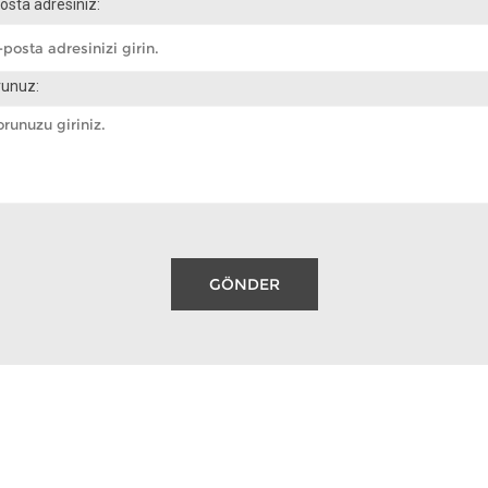
osta adresiniz:
runuz: