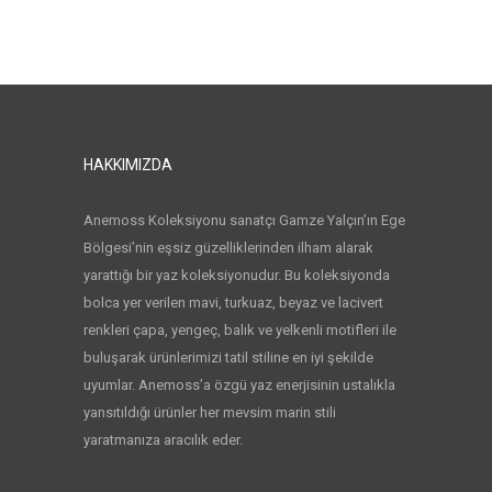
HAKKIMIZDA
Anemoss Koleksiyonu sanatçı Gamze Yalçın’ın Ege
Bölgesi’nin eşsiz güzelliklerinden ilham alarak
yarattığı bir yaz koleksiyonudur. Bu koleksiyonda
bolca yer verilen mavi, turkuaz, beyaz ve lacivert
renkleri çapa, yengeç, balık ve yelkenli motifleri ile
buluşarak ürünlerimizi tatil stiline en iyi şekilde
uyumlar. Anemoss’a özgü yaz enerjisinin ustalıkla
yansıtıldığı ürünler her mevsim marin stili
yaratmanıza aracılık eder.