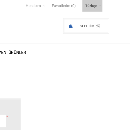
Hesabım
Favorilerim
(0)
SEPETIM
(0)
SIPARIŞ ARA TOPLAMI:
YENI ÜRÜNLER
*