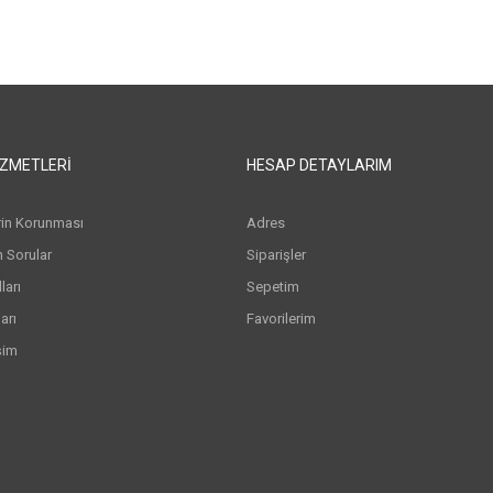
IZMETLERI
HESAP DETAYLARIM
erin Korunması
Adres
n Sorular
Siparişler
arı
Sepetim
arı
Favorilerim
şim