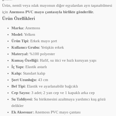
Ürün, nemli veya ıslak mayonun diğer eşyalardan ayrı taşınabilmesi
için
Anemoss PVC mayo çantasıyla birlikte gönderilir.
Ürün Özellikleri
Marka:
Anemoss
Model:
Yelken
Ürün Tipi:
Erkek mayo şort
Kullanıcı Grubu:
Yetişkin erkek
Materyal:
%100 polyester
Kumaş Özelliği:
Hafif, su itici ve hızlı kuruyan yapı
İç Yapı:
Elastik astarlı
Kalıp:
Standart kalıp
Şort Uzunluğu:
43 cm
Bel Tipi:
Elastik ve ayarlanabilir bağcıklı
Cep Sayısı:
3 adet; 2 yan cep ve 1 kapaklı arka cep
Su Tahliyesi:
Su birikmesini azaltmaya yardımcı kuş gözü
delikler
Ek Aksesuar:
Anemoss PVC mayo çantası