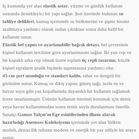
İç kısmında yer alan
elastik astar
, yüzme ve günlük kullanım
sırasında destekleyici bir yapı sağlar. Şort üzerinde bulunan
su
tahliye delikleri
, kumaş içerisinde su birikmesini ve şişme hissini
azaltmaya yardımcı olarak sudan çıktıktan sonra daha hafif bir
kullanım sunar.
Elastik bel yapısı ve ayarlanabilir bağcık detayı
, bel çevresinin
kişisel kullanım tercihine göre ayarlanmasını sağlar. İki yan cep ve
bir kapaklı arka cep olmak üzere toplam
üç cepli tasarımı
, küçük
kişisel eşyaların pratik biçimde taşınmasına yardımcı olur.
43 cm şort uzunluğu ve standart kalıbı
, rahat ve dengeli bir
görünüm sunar. Kumaş ve dikiş yapısı; güneş ışığı, tuzlu su ve
havuz suyu gibi yaz koşullarında dayanıklı bir kullanım sağlamak
üzere tasarlanmıştır. Ürünün kullanım ömrünü korumak için deniz
veya havuz kullanımından sonra temiz suyla durulanması önerilir.
Sanatçı
Gamze Yalçın’ın Ege esintilerinden ilham alarak
hazırladığı Anemoss Koleksiyonu
içerisinde yer alan Yelken
modeli, denizcilik ruhunu modern ve enerjik bir yaz stiliyle bir araya
getirir.