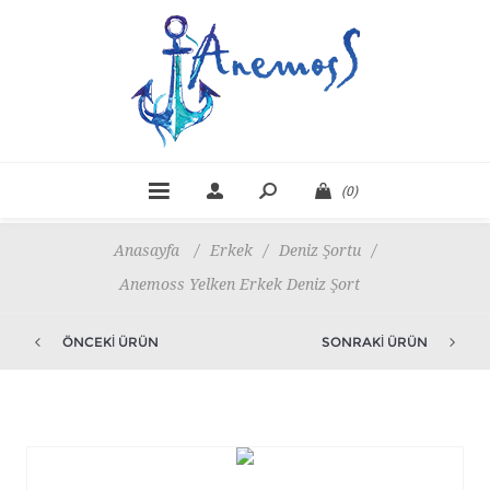
(0)
Anasayfa
/
Erkek
/
Deniz Şortu
/
Anemoss Yelken Erkek Deniz Şort
ÖNCEKI ÜRÜN
SONRAKI ÜRÜN