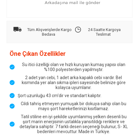
Tüm Alışverişlerde Kargo
24 Saatte Kargoya
Bedava
Teslimat
Öne Çıkan Özellikler
Su itici özelliği olan ve hızlı kuruyan kumaş yapısı olan
%100 polyesterden yapılmıştır.
2 adet yan cebi, 1 adet arka kapaklı cebi vardır. Bel
kısmında yer alan sıkma ipleri sayesinde belinize göre
kolayca uyumlanır.
Şort uzunluğu 43 cm'dir ve standart kalıptır.
Cildi tahriş etmeyen yumuşak bir dokuya sahip olan bu
mayo şort hareketlerinizi kısıtlamaz.
Tatil stiline en iyi şekilde uyumlanmış yelken desenli bu
şort marin enerjisinin ustalıkla yansıtıldığı renklere ve
detaylara sahiptir. 7 farklı desen seçeneği bulunur, S- XL
bedenleri mevcuttur. Made in Türkiye.